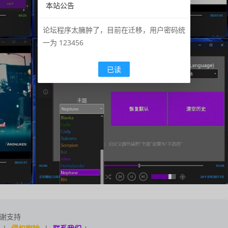
本站公告
论坛程序太臃肿了，目前在迁移，用户密码统
一为 123456
已读
谢支持