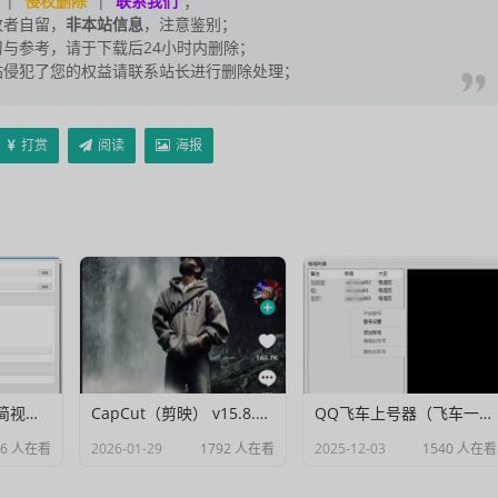
|
侵权删除
|
联系我们
；
改者自留，
非本站信息
，注意鉴别；
与参考，请于下载后24小时内删除；
站侵犯了您的权益请联系站长进行删除处理；
打赏
阅读
海报
Muxer：10MB 极简视频字幕批量封装工具 (单文件/绿色版)
CapCut（剪映） v15.8.0 国际高级会员解锁破解版
QQ飞车上号器（飞车一键登号器）V1.0
06 人在看
2026-01-29
1792 人在看
2025-12-03
1540 人在看