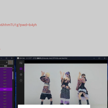
rSn6hhmTU1g?pwd=b4yh
/