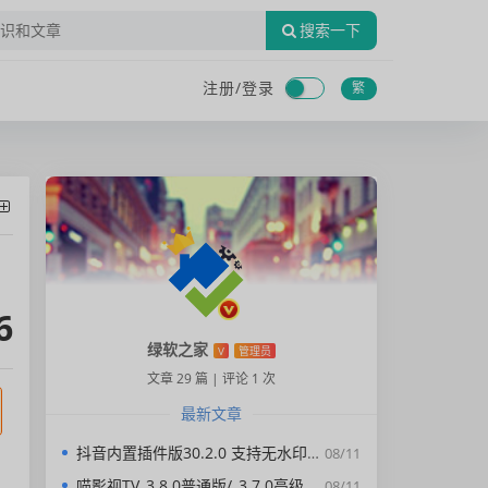
搜索一下
注册/
登录
繁
6
绿软之家
V
管理员
文章 29 篇
|
评论 1 次
最新文章
抖音内置插件版30.2.0 支持无水印下载视频，去广告，精简界面
08/11
喵影视TV_3.8.0普通版/_3.7.0高级版/4.X低版本完美适配/内置源/4K超清
08/11