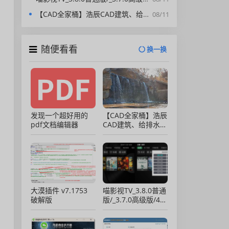
【CAD全家桶】浩辰CAD建筑、给排水、暖通、电气、电力软件 安装包中文版，亲测可用！
08/11
随便看看
换一换
发现一个超好用的
【CAD全家桶】浩辰
pdf文档编辑器
CAD建筑、给排水、
暖通、电气、电力软
件 安装包中文版，
亲测可用！
大漠插件 v7.1753
喵影视TV_3.8.0普通
破解版
版/_3.7.0高级版/4.X
低版本完美适配/内
置源/4K超清