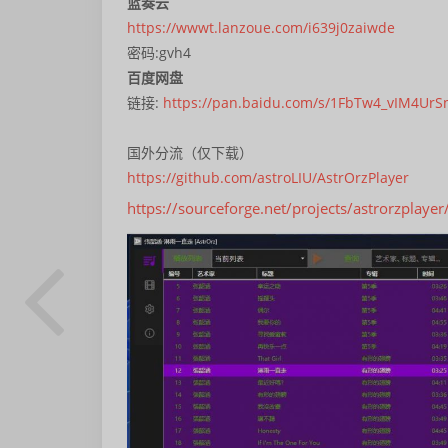
蓝奏云
https://wwwt.lanzoue.com/i639j0zaiwde
密码:gvh4
百度网盘
链接:
https://pan.baidu.com/s/1FbTw4_vIM4U
国外分流（仅下载）
https://github.com/astroLIU/AstrOrzPlayer
https://sourceforge.net/projects/astrorzplayer