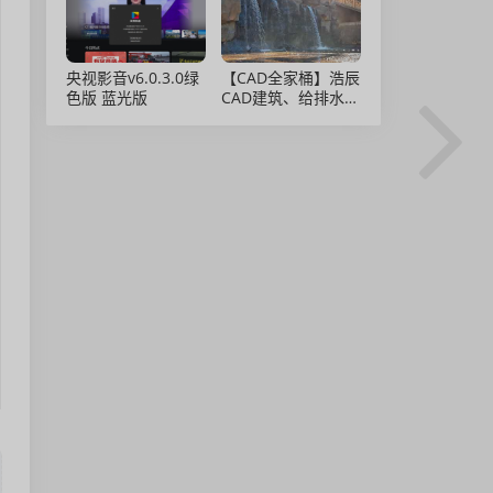
央视影音v6.0.3.0绿
【CAD全家桶】浩辰
色版 蓝光版
CAD建筑、给排水、
暖通、电气、电力软
件 安装包中文版，
亲测可用！