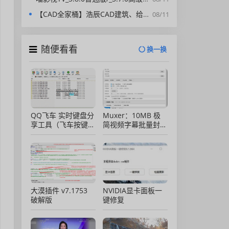
【CAD全家桶】浩辰CAD建筑、给排水、暖通、电气、电力软件 安装包中文版，亲测可用！
08/11
随便看看
换一换
QQ飞车 实时键盘分
Muxer：10MB 极
享工具（飞车按键显
简视频字幕批量封装
示）直播专用版
工具 (单文件/绿色
版)
大漠插件 v7.1753
NVIDIA显卡面板一
破解版
键修复