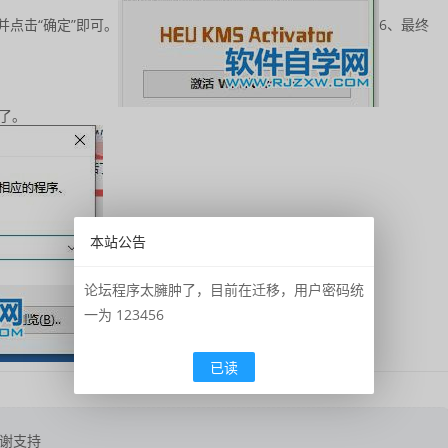
口并点击“确定”即可。
6、最终
了。
本站公告
论坛程序太臃肿了，目前在迁移，用户密码统
一为 123456
已读
谢支持