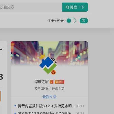
搜索一下
注册/
登录
繁
8
绿软之家
V
管理员
文章 29 篇
|
评论 1 次
最新文章
抖音内置插件版30.2.0 支持无水印下载视频，去广告，精简界面
08/11
喵影视TV_3.8.0普通版/_3.7.0高级版/4.X低版本完美适配/内置源/4K超清
08/11