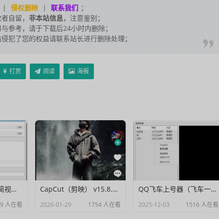
|
侵权删除
|
联系我们
；
改者自留，
非本站信息
，注意鉴别；
与参考，请于下载后24小时内删除；
站侵犯了您的权益请联系站长进行删除处理；
打赏
阅读
海报
Muxer：10MB 极简视频字幕批量封装工具 (单文件/绿色版)
CapCut（剪映） v15.8.0 国际高级会员解锁破解版
QQ飞车上号器（飞车一键登号器）V1.0
79 人在看
2026-01-29
1754 人在看
2025-12-03
1516 人在看