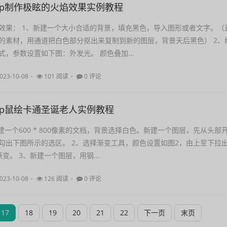
shop制作极眩的火焰效果实例教程
效果： 1、新建一个大小合适的背景，填充黑色，导入图形或者文字。（
的素材，用通道把白色部分抠出来复制到新的图层，背景天后黑色） 2、
，参数设置如下图：外发光。 颜色叠加...
023-10-08
101 阅读
0 评论
shop鼠绘卡通圣诞老人实例教程
建一个600 * 800像素的文档，背景选择白色。新建一个图层，先从头部
勾出下图所示的选区。 2、选择渐变工具，颜色设置如图2，由上至下拉
变。 3、新建一个图层，用钢...
023-10-08
126 阅读
0 评论
17
18
19
20
21
22
下一页
末页