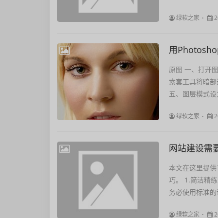
绿软之家
2
用Photo
原图 一、打开
索套工具将暗部
五、图层模式设
绿软之家
2
网站建设需
本文在这里提供
巧。 1.简洁精练
务必使用标准的语
绿软之家
2