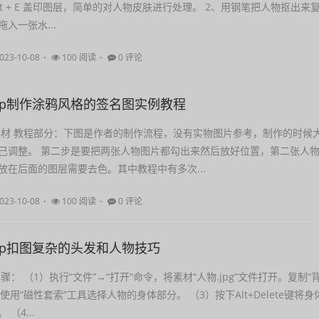
t + Shift + E 盖印图层，简单的对人物皮肤进行处理。 2、用钢笔把人物抠出来
入一张水...
023-10-08
100 阅读
0 评论
shop制作涂鸦风格的签名图实例教程
素材 教程部分：下图是作者的制作流程，没有实物图片参考，制作的时候
己调整。 第二步是要把两张人物图片都勾出来然后放好位置，第二张人
放在后面的图层需要去色。其中教程中有多次...
023-10-08
100 阅读
0 评论
shop扣图复杂的头发和人物技巧
骤： （1）执行“文件”→“打开”命令，将素材“人物.jpg”文件打开。复制“
）使用“磁性套索”工具选择人物的身体部分。 （3）按下Alt+Delete键将身
（4...