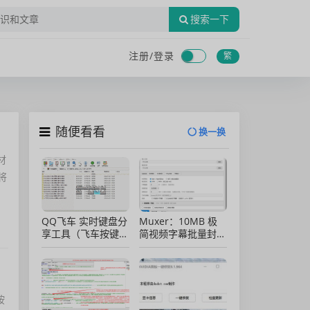
搜索一下
注册/
登录
繁
随便看看
换一换
材
将
QQ飞车 实时键盘分
Muxer：10MB 极
享工具（飞车按键显
简视频字幕批量封装
示）直播专用版
工具 (单文件/绿色
版)
按