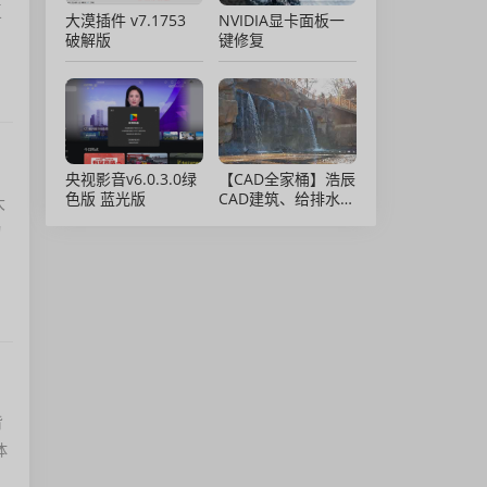
复
大漠插件 v7.1753
NVIDIA显卡面板一
破解版
键修复
央视影音v6.0.3.0绿
【CAD全家桶】浩辰
色版 蓝光版
CAD建筑、给排水、
大
暖通、电气、电力软
物
件 安装包中文版，
亲测可用！
背
体