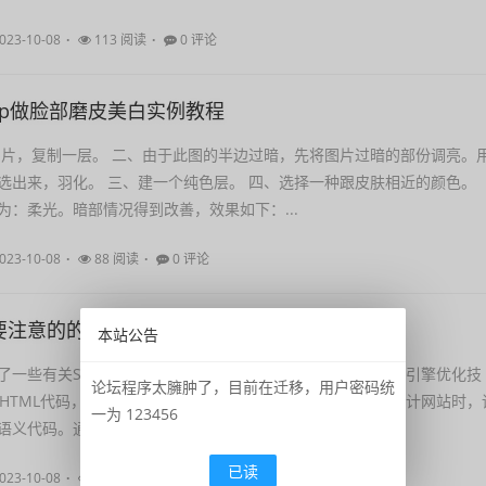
023-10-08
113 阅读
0 评论
shop做脸部磨皮美白实例教程
图片，复制一层。 二、由于此图的半边过暗，先将图片过暗的部份调亮。
选出来，羽化。 三、建一个纯色层。 四、选择一种跟皮肤相近的颜色。
为：柔光。暗部情况得到改善，效果如下：...
023-10-08
88 阅读
0 评论
要注意的的SEO搜索引擎优化技巧
本站公告
了一些有关SEO操作的提示，将有助于网页设计师改善其搜索引擎优化技
论坛程序太臃肿了，目前在迁移，用户密码统
HTML代码，应按WEB2.0 DIV+CSS编写网页代码。 当前期设计网站时，
一为 123456
义代码。通过使用ti...
已读
023-10-08
94 阅读
0 评论