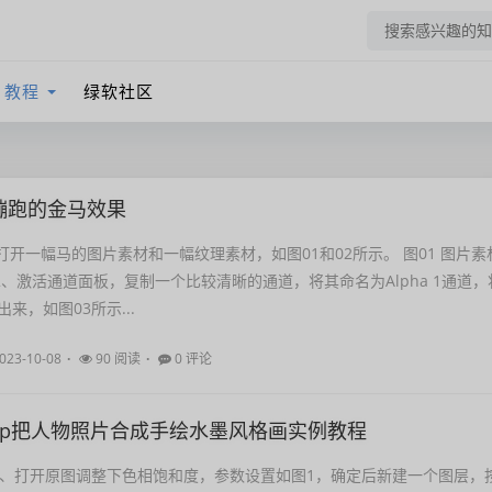
教程
绿软社区
蹦跑的金马效果
打开一幅马的图片素材和一幅纹理素材，如图01和02所示。 图01 图片素
 2、激活通道面板，复制一个比较清晰的通道，将其命名为Alpha 1通道，
来，如图03所示...
023-10-08
90 阅读
0 评论
Shop把人物照片合成手绘水墨风格画实例教程
 1、打开原图调整下色相饱和度，参数设置如图1，确定后新建一个图层，