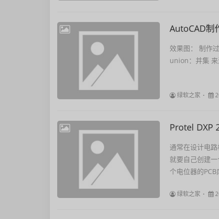
AutoCA
效果图： 制作过程
union：并集 来源：
绿软之家
2
Protel D
通常在设计电路
就要自己创建一
个电位器的PCB
绿软之家
2