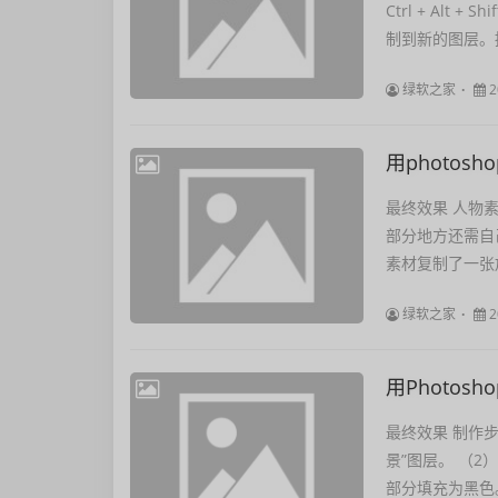
Ctrl + Al
制到新的图层。拖
绿软之家
2
用photo
最终效果 人物
部分地方还需自
素材复制了一张
绿软之家
2
用Photo
最终效果 制作步
景”图层。 （2
部分填充为黑色。 