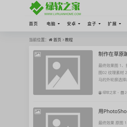
首页
电脑
安卓
盒子
扩展
当前位置：
首页
教程
制作在草原
最终效果图 1、
图02 纹理素材
马的外轮廓选择出
绿软之家
2
用Photo
最终效果 原图