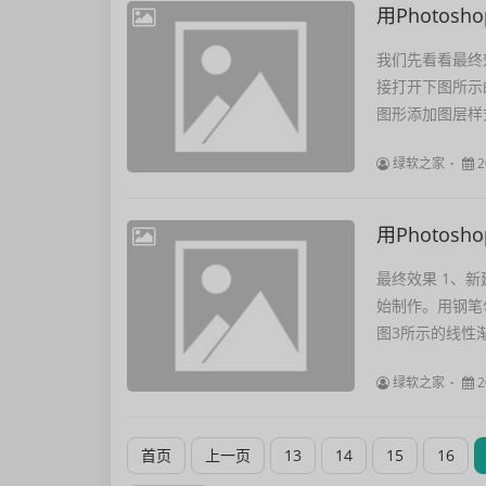
用Photo
我们先看看最终
接打开下图所示
图形添加图层样式
绿软之家
2
用Photo
最终效果 1、新
始制作。用钢笔
图3所示的线性渐
绿软之家
2
首页
上一页
13
14
15
16