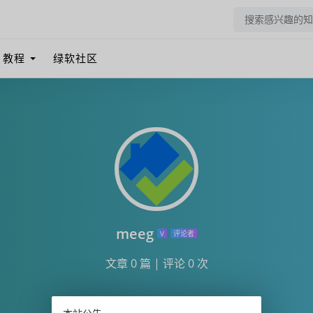
教程
绿软社区
meeg
V
评论者
文章 0 篇
|
评论 0 次