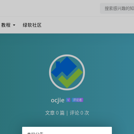
教程
绿软社区
ocjie
V
评论者
文章 0 篇
|
评论 0 次