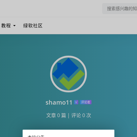
教程
绿软社区
shamo11
V
评论者
文章 0 篇
|
评论 0 次