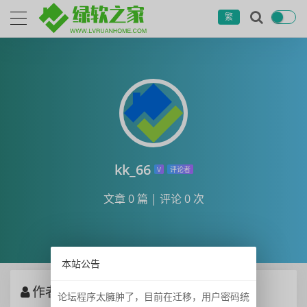
繁
kk_66
V
评论者
文章 0 篇
|
评论 0 次
本站公告
作者 KK_66 发布的文章
论坛程序太臃肿了，目前在迁移，用户密码统