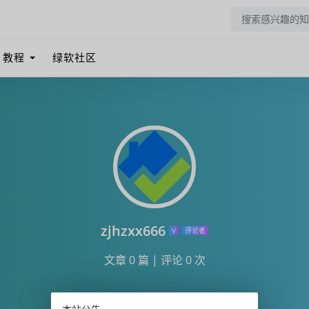
教程
绿软社区
zjhzxx666
V
评论者
文章 0 篇
|
评论 0 次