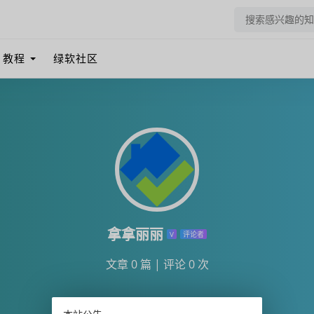
教程
绿软社区
拿拿丽丽
V
评论者
文章 0 篇
|
评论 0 次